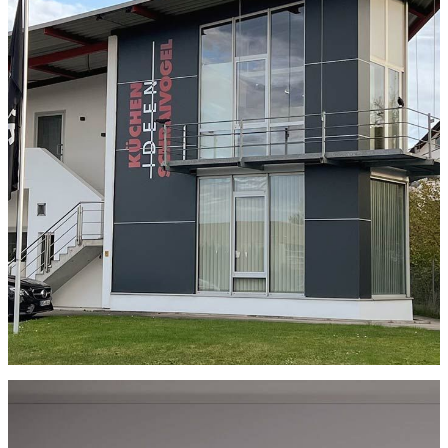
Aktuelles
Kontakt & Anfahrt

Termin vereinbaren

07352-93114