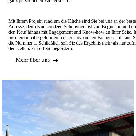
ganz per­sön­lichen Fach­ge­schäfts.
Mit Ihrem Projekt rund um die Küche sind Sie bei uns an der best
Adresse, denn Küchenideen Schraivogel ist von Be­ginn an und üb
den Kauf hin­aus mit En­gage­ment und Know-how an Ihrer Seite. I
unserem in­ha­ber­ge­führ­ten muster­haus küchen Fach­ge­schäft sind S
die Nummer 1. Schließ­lich soll Sie das Er­geb­nis mehr als nur zu­fri
den stellen: Es soll Sie begeistern!

Mehr über uns
Über uns
Küchen
Service
Angebote