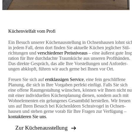
Küchenvielfalt vom Profi
Ein Besuch unserer Küchen­aus­stel­lung in Ochsen­hausen lohnt sic
in jedem Fall, denn dort finden Sie ak­tu­elle Küchen jeg­licher Stil­
rich­tun­gen und
verschiedener Preisniveaus
– eine äußerst gute In­sp
ra­tion für Ihre durch­dachte Traum­küche aus unseren Profi­händen.
Das direkte Ge­spräch, das alle Ihre Vor­stel­lungen und An­for­der­
ungen abklopft, führen wir auch gerne bei Ihnen vor Ort.
Freuen Sie sich auf
erstklassigen Service
, eine fein ge­schlif­fene
Planung, die sich in Ihre Vor­gaben perfekt einfügt. Falls Sie sich
eine offene Raum­ge­stal­tung wünschen, können wir Ihnen nicht nu
mit einer in­di­vi­du­el­len Küchen­pla­nung dienen, sondern auch mit
Wohn­ele­men­ten ein ge­lungen­es Gesamtbild her­stel­len. Wir freuen
uns auf Ihren Besuch bei KüchenIdeen Schraivogel in Ochsen­
hausen und stehen gerne vorab für Ihre Fragen zur Ver­fügung –
kontaktieren Sie uns
.

Zur Küchenausstellung